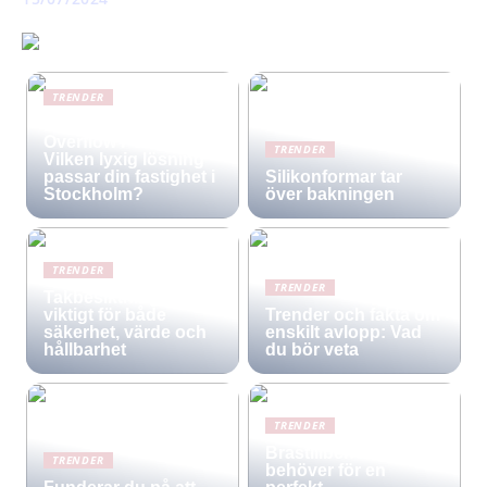
TRENDER
Infinity Pool vs.
Overflow Pool –
TRENDER
Vilken lyxig lösning
passar din fastighet i
Silikonformar tar
Stockholm?
över bakningen
TRENDER
TRENDER
Takbesiktning –
viktigt för både
Trender och fakta om
säkerhet, värde och
enskilt avlopp: Vad
hållbarhet
du bör veta
TRENDER
Brastillbehör: Allt du
TRENDER
behöver för en