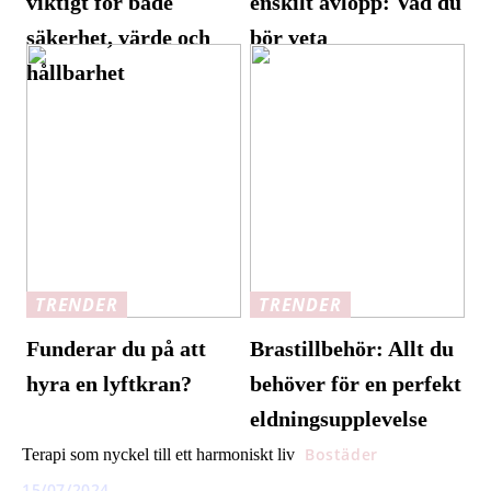
viktigt för både
enskilt avlopp: Vad du
säkerhet, värde och
bör veta
hållbarhet
TRENDER
TRENDER
Funderar du på att
Brastillbehör: Allt du
hyra en lyftkran?
behöver för en perfekt
eldningsupplevelse
Bostäder
Terapi som nyckel till ett harmoniskt liv
15/07/2024