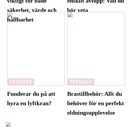
viktigt för både
enskilt avlopp: Vad du
säkerhet, värde och
bör veta
hållbarhet
TRENDER
TRENDER
Funderar du på att
Brastillbehör: Allt du
hyra en lyftkran?
behöver för en perfekt
eldningsupplevelse