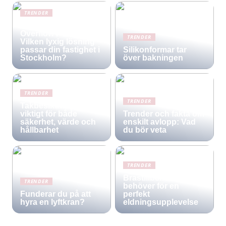
TRENDER
Infinity Pool vs.
Overflow Pool –
TRENDER
Vilken lyxig lösning
passar din fastighet i
Silikonformar tar
Stockholm?
över bakningen
TRENDER
TRENDER
Takbesiktning –
viktigt för både
Trender och fakta om
säkerhet, värde och
enskilt avlopp: Vad
hållbarhet
du bör veta
TRENDER
Brastillbehör: Allt du
TRENDER
behöver för en
Funderar du på att
perfekt
hyra en lyftkran?
eldningsupplevelse