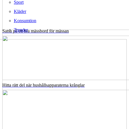
Sport
Kläder
Konsumtion
Trender
Satsa på ett bra mässbord för mässan
Hitta rätt del när hushållsapparaterna krånglar