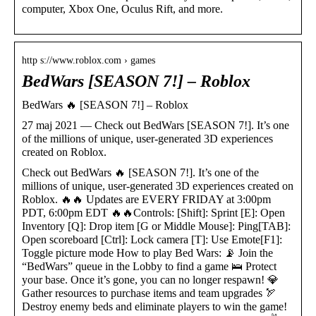
computer, Xbox One, Oculus Rift, and more.
http s://www.roblox.com › games
BedWars [SEASON 7!] – Roblox
BedWars 🔥 [SEASON 7!] – Roblox
27 maj 2021 — Check out BedWars [SEASON 7!]. It’s one
of the millions of unique, user-generated 3D experiences
created on Roblox.
Check out BedWars 🔥 [SEASON 7!]. It’s one of the
millions of unique, user-generated 3D experiences created on
Roblox. 🔥🔥 Updates are EVERY FRIDAY at 3:00pm
PDT, 6:00pm EDT 🔥🔥Controls: [Shift]: Sprint [E]: Open
Inventory [Q]: Drop item [G or Middle Mouse]: Ping[TAB]:
Open scoreboard [Ctrl]: Lock camera [T]: Use Emote[F1]:
Toggle picture mode How to play Bed Wars: 📡 Join the
“BedWars” queue in the Lobby to find a game 🛌 Protect
your base. Once it’s gone, you can no longer respawn! 💎
Gather resources to purchase items and team upgrades 🏹
Destroy enemy beds and eliminate players to win the game!