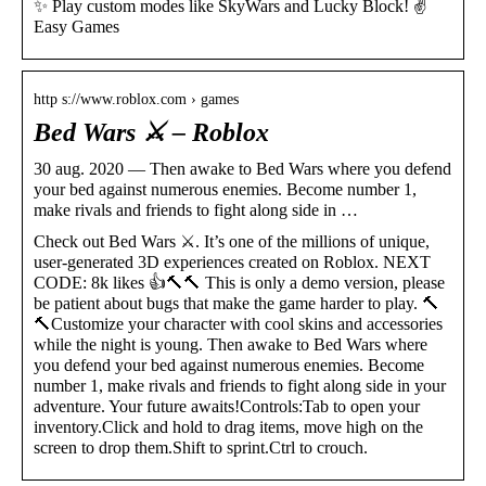
✨ Play custom modes like SkyWars and Lucky Block! ✌️
Easy Games
http s://www.roblox.com › games
Bed Wars ⚔️ – Roblox
30 aug. 2020 — Then awake to Bed Wars where you defend
your bed against numerous enemies. Become number 1,
make rivals and friends to fight along side in …
Check out Bed Wars ⚔️. It’s one of the millions of unique,
user-generated 3D experiences created on Roblox. NEXT
CODE: 8k likes 👍🔨🔨 This is only a demo version, please
be patient about bugs that make the game harder to play. 🔨
🔨Customize your character with cool skins and accessories
while the night is young. Then awake to Bed Wars where
you defend your bed against numerous enemies. Become
number 1, make rivals and friends to fight along side in your
adventure. Your future awaits!Controls:Tab to open your
inventory.Click and hold to drag items, move high on the
screen to drop them.Shift to sprint.Ctrl to crouch.