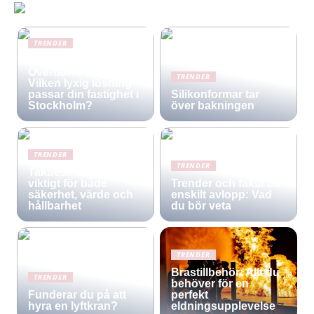
TRENDER
Infinity Pool vs.
Overflow Pool –
TRENDER
Vilken lyxig lösning
passar din fastighet i
Silikonformar tar
Stockholm?
över bakningen
TRENDER
TRENDER
Takbesiktning –
viktigt för både
Trender och fakta om
säkerhet, värde och
enskilt avlopp: Vad
hållbarhet
du bör veta
TRENDER
Brastillbehör: Allt du
TRENDER
behöver för en
Funderar du på att
perfekt
hyra en lyftkran?
eldningsupplevelse