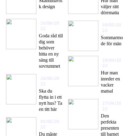
Skandinavis
Hur man
k design
väljer rätt
dörrmatta
26/06/20
08/05/20
22
22
Goda råd till
Sommarmo
dig som
de för män
behöver
hitta en ny
28/04/20
säng till
22
sovrummet
Hur man
26/06/20
inreder en
22
vacker
Ska du
matsal
flytta in i ett
27/04/20
nytt hus? Ta
22
en titt här
Den
05/06/20
perfekta
22
presenten
Du måste
till barnet