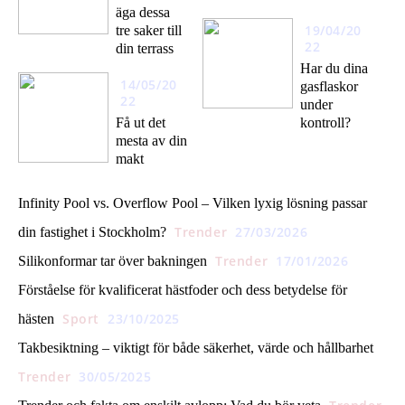
äga dessa
19/04/20
tre saker till
22
din terrass
Har du dina
14/05/20
gasflaskor
22
under
Få ut det
kontroll?
mesta av din
makt
Infinity Pool vs. Overflow Pool – Vilken lyxig lösning passar
Trender
27/03/2026
din fastighet i Stockholm?
Trender
17/01/2026
Silikonformar tar över bakningen
Förståelse för kvalificerat hästfoder och dess betydelse för
Sport
23/10/2025
hästen
Takbesiktning – viktigt för både säkerhet, värde och hållbarhet
Trender
30/05/2025