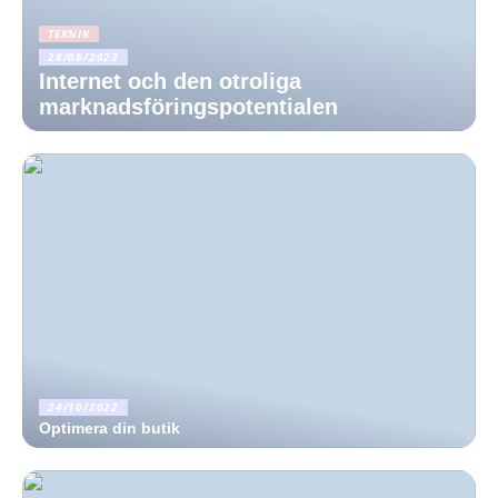
TEKNIK
28/06/2023
Internet och den otroliga
marknadsföringspotentialen
24/10/2022
Optimera din butik