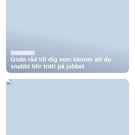
11/09/2022
Goda råd till dig som känner att du
snabbt blir trött på jobbet