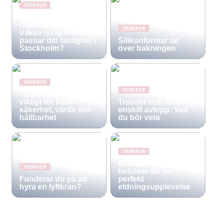
TRENDER
Infinity Pool vs.
Overflow Pool –
TRENDER
Vilken lyxig lösning
passar din fastighet i
Silikonformar tar
Stockholm?
över bakningen
TRENDER
TRENDER
Takbesiktning –
viktigt för både
Trender och fakta om
säkerhet, värde och
enskilt avlopp: Vad
hållbarhet
du bör veta
TRENDER
Brastillbehör: Allt du
TRENDER
behöver för en
Funderar du på att
perfekt
hyra en lyftkran?
eldningsupplevelse