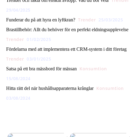
Trender
Trender och fakta om enskilt avlopp: Vad du bör veta
29/04/2025
Trender
25/03/2025
Funderar du på att hyra en lyftkran?
Brastillbehör: Allt du behöver för en perfekt eldningsupplevelse
Trender
01/02/2025
Fördelarna med att implementera ett CRM-system i ditt företag
Trender
03/01/2025
Konsumtion
Satsa på ett bra mässbord för mässan
15/08/2024
Konsumtion
Hitta rätt del när hushållsapparaterna krånglar
03/08/2024