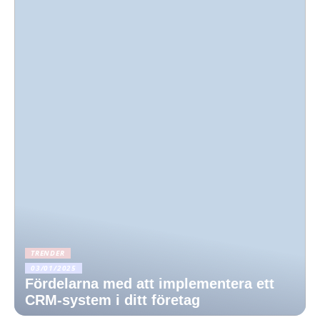
TRENDER
03/01/2025
Fördelarna med att implementera ett
CRM-system i ditt företag