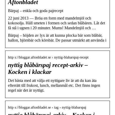
Aftonbladet
Bärpaj – enkla och goda pajrecept
22 juni 2013 — Bröa en form med mandelmjöl och
kokosolja. Häll smeten i formen och sedan blåbären. Låt det
få stå i ugnen i 20 minuter. Mums! Mandelmjöl och …
Bärpaj – höjden av lyx är att kunna plocka bär som blåbär,
hallon, björnbär och körsbär. De passar utmärkt att använda i
http s://bloggar.aftonbladet.se › nyttig-blabarspaj-recept
nyttig blåbärspaj recept-arkiv –
Kocken i klackar
Det bästa med att välja ett nyttigare liv är att du kan äta
efterrätt till frukost, lunch, mellanmål etc. Det finns ingen
regel när det är nyttigt.
http s://bloggar.aftonbladet.se › tag › nyttig-blabarspaj
nyttig blåbärspaj-arkiv – Kocken i