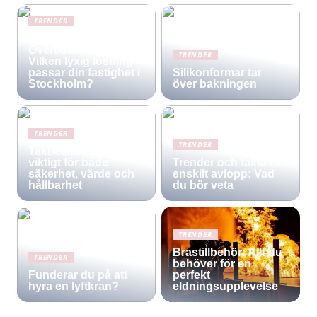
TRENDER
Infinity Pool vs.
Overflow Pool –
TRENDER
Vilken lyxig lösning
passar din fastighet i
Silikonformar tar
Stockholm?
över bakningen
TRENDER
TRENDER
Takbesiktning –
viktigt för både
Trender och fakta om
säkerhet, värde och
enskilt avlopp: Vad
hållbarhet
du bör veta
TRENDER
Brastillbehör: Allt du
TRENDER
behöver för en
Funderar du på att
perfekt
hyra en lyftkran?
eldningsupplevelse