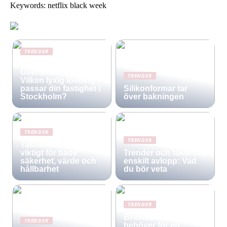
Keywords: netflix black week
TRENDER
Infinity Pool vs.
Overflow Pool –
TRENDER
Vilken lyxig lösning
passar din fastighet i
Silikonformar tar
Stockholm?
över bakningen
TRENDER
TRENDER
Takbesiktning –
viktigt för både
Trender och fakta om
säkerhet, värde och
enskilt avlopp: Vad
hållbarhet
du bör veta
TRENDER
Brastillbehör: Allt du
TRENDER
behöver för en