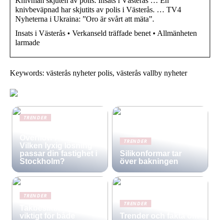
Knivman skjuten av polis. Insats i Västerås … En
knivbeväpnad har skjutits av polis i Västerås. … TV4
Nyheterna i Ukraina: ”Oro är svårt att mäta”.
Insats i Västerås • Verkanseld träffade benet • Allmänheten
larmade
Keywords: västerås nyheter polis, västerås vallby nyheter
TRENDER
Infinity Pool vs.
Overflow Pool –
TRENDER
Vilken lyxig lösning
passar din fastighet i
Silikonformar tar
Stockholm?
över bakningen
TRENDER
TRENDER
Takbesiktning –
viktigt för både
Trender och fakta om