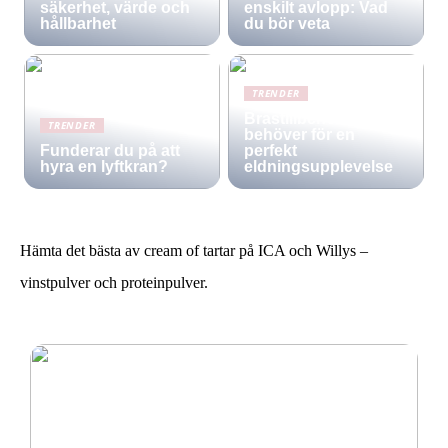
säkerhet, värde och
enskilt avlopp: Vad
hållbarhet
du bör veta
TRENDER
Brastillbehör: Allt du
TRENDER
behöver för en
Funderar du på att
perfekt
hyra en lyftkran?
eldningsupplevelse
Hämta det bästa av cream of tartar på ICA och Willys –
vinstpulver och proteinpulver.